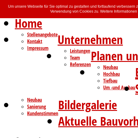
Um unsere Webseite für Sie optimal zu gestalten und fortlaufend verbessern
Verwendung von Cookies zu. Weitere Informationen z
Home
Stellenangebote
Unternehmen
Kontakt
Impressum
Leistungen
Planen un
Team
Referenzen
Neubau
Hochbau
Tiefbau
Um -und Ausbau
Neubau
Bildergalerie
Sanierung
Kundenstimmen
Aktuelle Bauvor